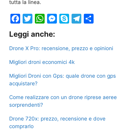
tutta la linea.
F
T
W
M
S
T
S
a
w
h
e
k
el
h
Leggi anche:
c
itt
at
s
y
e
ar
e
er
s
s
p
gr
e
Drone X Pro: recensione, prezzo e opinioni
b
A
e
e
a
Migliori droni economici 4k
o
p
n
m
o
p
g
Migliori Droni con Gps: quale drone con gps
acquistare?
k
er
Come realizzare con un drone riprese aeree
sorprendenti?
Drone 720x: prezzo, recensione e dove
comprarlo