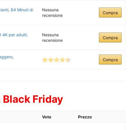
anti, 84 Minuti di
Nessuna
Compra
recensione
 4K per adulti,
Nessuna
Compra
recensione
leggero,
Compra
 Black Friday
Voto
Prezzo