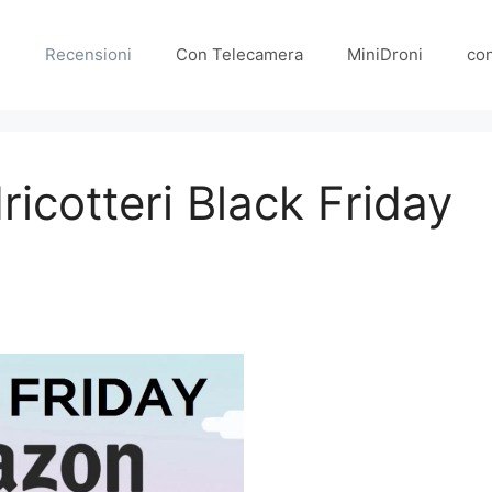
e
Recensioni
Con Telecamera
MiniDroni
co
ricotteri Black Friday