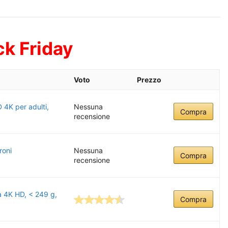
ck Friday
Voto
Prezzo
 4K per adulti,
Nessuna
Compra
recensione
roni
Nessuna
Compra
recensione
a 4K HD, < 249 g,
Compra