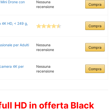
 Mini Drone con
Nessuna
Compra
recensione
a 4K HD, < 249 g,
Compra
ionale per Adulti
Nessuna
Compra
recensione
camera 4K per
Nessuna
Compra
recensione
ull HD in offerta Black