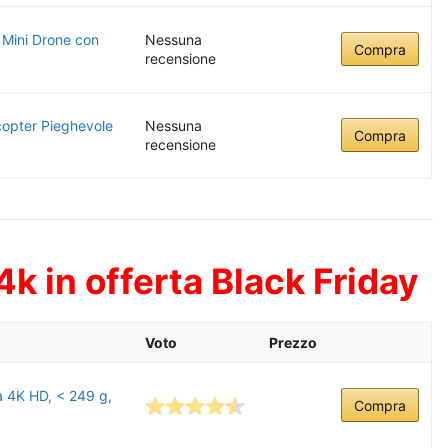
 Mini Drone con
Nessuna
Compra
recensione
opter Pieghevole
Nessuna
Compra
recensione
k in offerta Black Friday
Voto
Prezzo
a 4K HD, < 249 g,
Compra