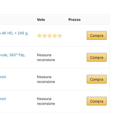
Voto
Prezzo
a 4K HD, < 249 g,
Compra
ole, 360° Flip,
Nessuna
Compra
recensione
roni
Nessuna
Compra
recensione
roni
Nessuna
Compra
recensione