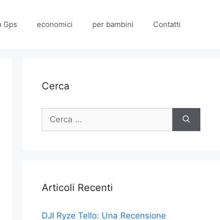
n Gps
economici
per bambini
Contatti
Cerca
Ricerca
per:
Articoli Recenti
DJI Ryze Tello: Una Recensione