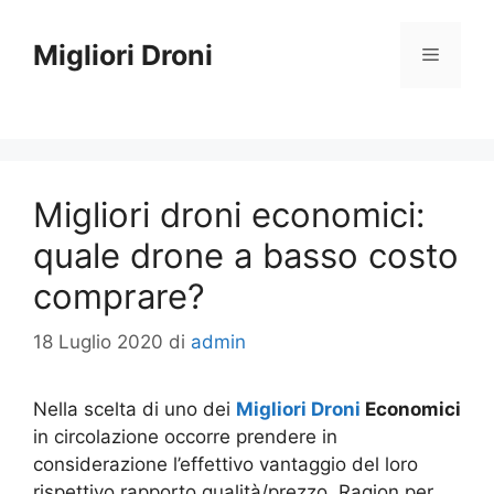
Vai
al
Migliori Droni
Menu
contenuto
Migliori droni economici:
quale drone a basso costo
comprare?
18 Luglio 2020
di
admin
Nella scelta di uno dei
Migliori Droni
Economici
in circolazione occorre prendere in
considerazione l’effettivo vantaggio del loro
rispettivo rapporto qualità/prezzo. Ragion per