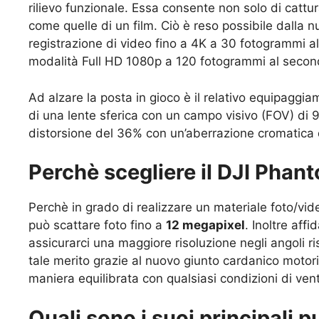
rilievo funzionale. Essa consente non solo di cattur
come quelle di un film. Ciò è reso possibile dalla 
registrazione di video fino a 4K a 30 fotogrammi a
modalità Full HD 1080p a 120 fotogrammi al secon
Ad alzare la posta in gioco è il relativo equipaggi
di una lente sferica con un campo visivo (FOV) di 9
distorsione del 36% con un’aberrazione cromatica 
Perchè scegliere il DJI Phan
Perchè in grado di realizzare un materiale foto/vi
può scattare foto fino a
12 megapixel
. Inoltre aff
assicurarci una maggiore risoluzione negli angoli r
tale merito grazie al nuovo giunto cardanico motori
maniera equilibrata con qualsiasi condizioni di ven
Quali sono i suoi principali p