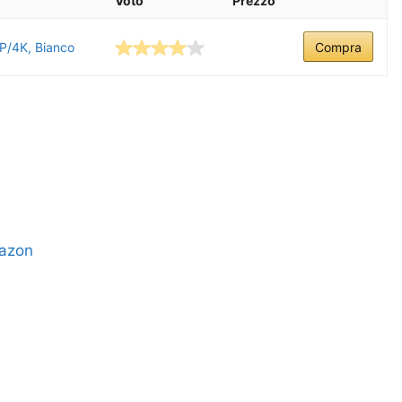
Voto
Prezzo
P/4K, Bianco
Compra
mazon