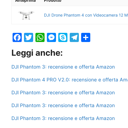
Anteprima
Prodotto
DJI Drone Phantom 4 con Videocamera 12 M
F
T
W
M
S
T
S
a
w
h
e
k
el
h
Leggi anche:
c
itt
at
s
y
e
ar
e
er
s
s
p
gr
e
DJI Phantom 3: recensione e offerta Amazon
b
A
e
e
a
DJI Phantom 4 PRO V2.0: recensione e offerta A
o
p
n
m
o
p
g
DJI Phantom 3: recensione e offerta Amazon
k
er
DJI Phantom 3: recensione e offerta Amazon
DJI Phantom 3: recensione e offerta Amazon