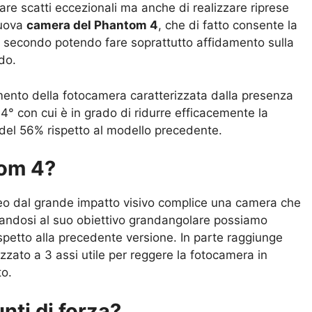
are scatti eccezionali ma anche di realizzare riprese
nuova
camera del Phantom 4
, che di fatto consente la
l secondo potendo fare soprattutto affidamento sulla
do.
amento della fotocamera caratterizzata dalla presenza
4° con cui è in grado di ridurre efficacemente la
del 56% rispetto al modello precedente.
tom 4?
deo dal grande impatto visivo complice una camera che
idandosi al suo obiettivo grandangolare possiamo
ispetto alla precedente versione. In parte raggiunge
zzato a 3 assi utile per reggere la fotocamera in
to.
unti di forza?