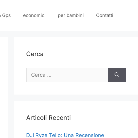
n Gps
economici
per bambini
Contatti
Cerca
Ricerca
per:
Articoli Recenti
DJI Ryze Tello: Una Recensione