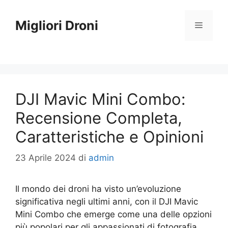
Vai
al
Migliori Droni
Menu
contenuto
DJI Mavic Mini Combo:
Recensione Completa,
Caratteristiche e Opinioni
23 Aprile 2024
di
admin
Il mondo dei droni ha visto un’evoluzione
significativa negli ultimi anni, con il DJI Mavic
Mini Combo che emerge come una delle opzioni
più popolari per gli appassionati di fotografia