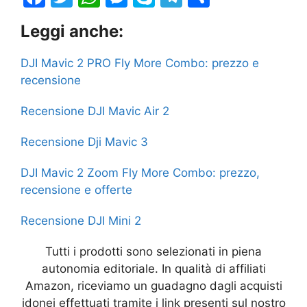
a
w
h
e
k
el
h
Leggi anche:
c
itt
at
s
y
e
ar
e
er
s
s
p
gr
e
DJI Mavic 2 PRO Fly More Combo: prezzo e
b
A
e
e
a
recensione
o
p
n
m
Recensione DJI Mavic Air 2
o
p
g
Recensione Dji Mavic 3
k
er
DJI Mavic 2 Zoom Fly More Combo: prezzo,
recensione e offerte
Recensione DJI Mini 2
Tutti i prodotti sono selezionati in piena
autonomia editoriale. In qualità di affiliati
Amazon, riceviamo un guadagno dagli acquisti
idonei effettuati tramite i link presenti sul nostro