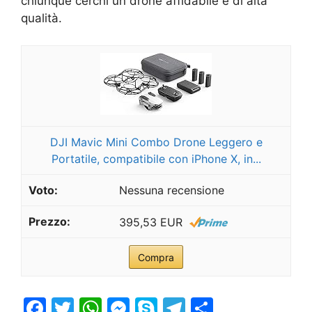
chiunque cerchi un drone affidabile e di alta
qualità.
DJI Mavic Mini Combo Drone Leggero e
Portatile, compatibile con iPhone X, in...
Nessuna recensione
395,53 EUR
Compra
F
T
W
M
S
T
S