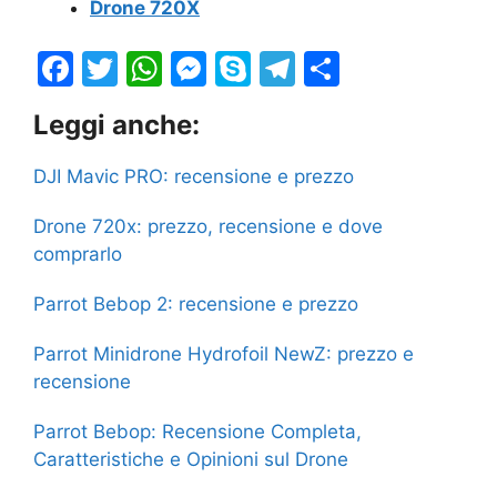
Drone 720X
F
T
W
M
S
T
S
a
w
h
e
k
el
h
Leggi anche:
c
itt
at
s
y
e
ar
e
er
s
s
p
gr
e
DJI Mavic PRO: recensione e prezzo
b
A
e
e
a
Drone 720x: prezzo, recensione e dove
o
p
n
m
comprarlo
o
p
g
Parrot Bebop 2: recensione e prezzo
k
er
Parrot Minidrone Hydrofoil NewZ: prezzo e
recensione
Parrot Bebop: Recensione Completa,
Caratteristiche e Opinioni sul Drone