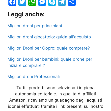
F
T
W
M
S
T
S
a
w
h
e
k
el
h
Leggi anche:
c
itt
at
s
y
e
ar
e
er
s
s
p
gr
e
Migliori droni per principianti
b
A
e
e
a
Migliori droni giocattolo: guida all'acquisto
o
p
n
m
o
p
g
Migliori Droni per Gopro: quale comprare?
k
er
Migliori Droni per bambini: quale drone per
iniziare comprare ?
Migliori droni Professionali
Tutti i prodotti sono selezionati in piena
autonomia editoriale. In qualità di affiliati
Amazon, riceviamo un guadagno dagli acquisti
idonei effettuati tramite i link presenti sul nostro