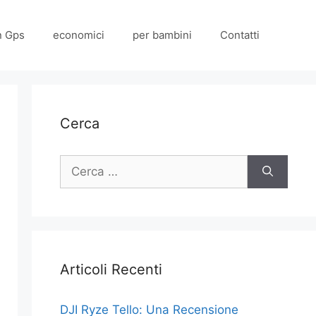
n Gps
economici
per bambini
Contatti
Cerca
Ricerca
per:
Articoli Recenti
DJI Ryze Tello: Una Recensione