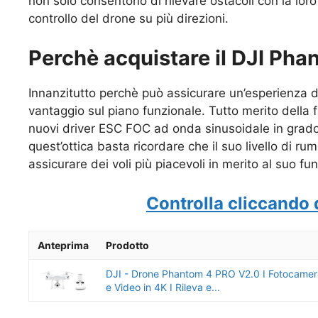
non solo consentono di rilevare ostacoli con la loro
controllo del drone su più direzioni.
Perchè acquistare il DJI Ph
Innanzitutto perchè può assicurare un’esperienza di
vantaggio sul piano funzionale. Tutto merito della
nuovi driver ESC FOC ad onda sinusoidale in grado 
quest’ottica basta ricordare che il suo livello di ru
assicurare dei voli più piacevoli in merito al suo f
Controlla cliccando 
Anteprima
Prodotto
DJI - Drone Phantom 4 PRO V2.0 I Fotocame
e Video in 4K I Rileva e...