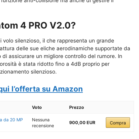
 funzione anti-collisione ma anche di gestire il
antom 4 PRO V2.0?
 volo silenzioso, il che rappresenta un grande
 fattura delle sue eliche aerodinamiche supportate da
di assicurare un migliore controllo del rumore. In
morosità è stata ridotto fino a 4dB proprio per
unzionamento silenzioso.
qui l’offerta su Amazon
Voto
Prezzo
ra da 20 MP
Nessuna
900,00 EUR
Compra
recensione