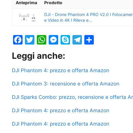
Anteprima
Prodotto
DJI - Drone Phantom 4 PRO V2.0 I Fotocame
e Video in 4K I Rileva e...
F
T
W
M
S
T
S
a
w
h
e
k
el
h
Leggi anche:
c
itt
at
s
y
e
ar
e
er
s
s
p
gr
e
DJI Phantom 4: prezzo e offerta Amazon
b
A
e
e
a
DJI Phantom 3: recensione e offerta Amazon
o
p
n
m
o
p
g
DJI Sparks Combo: prezzo, recensione e offerta 
k
er
DJI Phantom 4: prezzo e offerta Amazon
DJI Phantom 4: prezzo e offerta Amazon