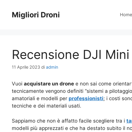
Vai
al
Migliori Droni
Hom
contenuto
Recensione DJI Mini
11 Aprile 2023
di
admin
Vuoi
acquistare un drone
e non sai come orientart
tecnicamente vengono definiti “sistemi a pilotaggi
amatoriali e modelli per
professionisti
; i costi so
tecniche e dei materiali usati.
Sappiamo che non è affatto facile scegliere tra i
ta
modelli più apprezzati e che ha destato subito il n