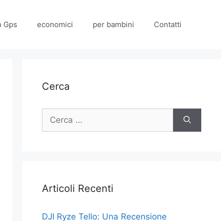
n Gps
economici
per bambini
Contatti
Cerca
Ricerca
per:
Articoli Recenti
DJI Ryze Tello: Una Recensione