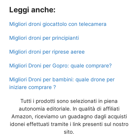
a
w
h
e
k
el
h
Leggi anche:
c
itt
at
s
y
e
ar
e
er
s
s
p
gr
e
Migliori droni giocattolo con telecamera
b
A
e
e
a
Migliori droni per principianti
o
p
n
m
o
p
g
Migliori droni per riprese aeree
k
er
Migliori Droni per Gopro: quale comprare?
Migliori Droni per bambini: quale drone per
iniziare comprare ?
Tutti i prodotti sono selezionati in piena
autonomia editoriale. In qualità di affiliati
Amazon, riceviamo un guadagno dagli acquisti
idonei effettuati tramite i link presenti sul nostro
sito.