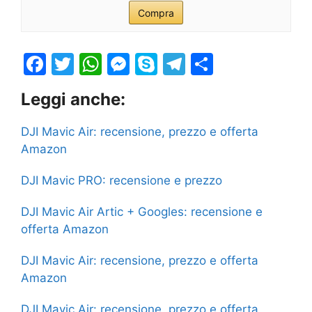
Compra
F
T
W
M
S
T
S
a
w
h
e
k
el
h
Leggi anche:
c
itt
at
s
y
e
ar
e
er
s
s
p
gr
e
DJI Mavic Air: recensione, prezzo e offerta
b
A
e
e
a
Amazon
o
p
n
m
DJI Mavic PRO: recensione e prezzo
o
p
g
DJI Mavic Air Artic + Googles: recensione e
k
er
offerta Amazon
DJI Mavic Air: recensione, prezzo e offerta
Amazon
DJI Mavic Air: recensione, prezzo e offerta