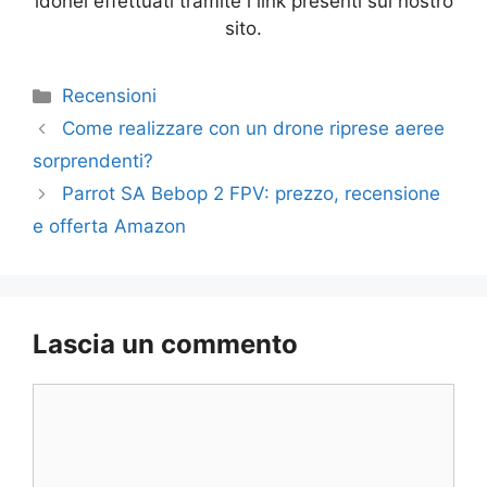
idonei effettuati tramite i link presenti sul nostro
sito.
Categorie
Recensioni
Come realizzare con un drone riprese aeree
sorprendenti?
Parrot SA Bebop 2 FPV: prezzo, recensione
e offerta Amazon
Lascia un commento
Commento