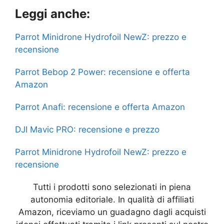
a
w
h
e
k
el
h
Leggi anche:
c
itt
at
s
y
e
ar
e
er
s
s
p
gr
e
Parrot Minidrone Hydrofoil NewZ: prezzo e
b
A
e
e
a
recensione
o
p
n
m
Parrot Bebop 2 Power: recensione e offerta
o
p
g
Amazon
k
er
Parrot Anafi: recensione e offerta Amazon
DJI Mavic PRO: recensione e prezzo
Parrot Minidrone Hydrofoil NewZ: prezzo e
recensione
Tutti i prodotti sono selezionati in piena
autonomia editoriale. In qualità di affiliati
Amazon, riceviamo un guadagno dagli acquisti