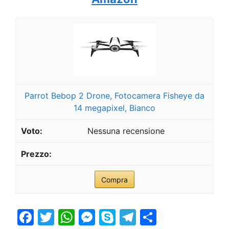
Parrot Bebop 2 Drone, Fotocamera Fisheye da
14 megapixel, Bianco
Nessuna recensione
Compra
F
T
W
M
S
T
S