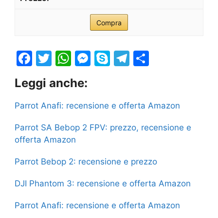
Compra
F
T
W
M
S
T
S
a
w
h
e
k
el
h
Leggi anche:
c
itt
at
s
y
e
ar
e
er
s
s
p
gr
e
Parrot Anafi: recensione e offerta Amazon
b
A
e
e
a
Parrot SA Bebop 2 FPV: prezzo, recensione e
o
p
n
m
offerta Amazon
o
p
g
Parrot Bebop 2: recensione e prezzo
k
er
DJI Phantom 3: recensione e offerta Amazon
Parrot Anafi: recensione e offerta Amazon