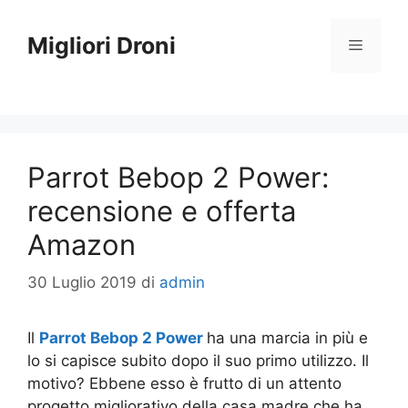
Vai
al
Migliori Droni
Menu
contenuto
Parrot Bebop 2 Power:
recensione e offerta
Amazon
30 Luglio 2019
di
admin
Il
Parrot Bebop 2 Power
ha una marcia in più e
lo si capisce subito dopo il suo primo utilizzo. Il
motivo? Ebbene esso è frutto di un attento
progetto migliorativo della casa madre che ha