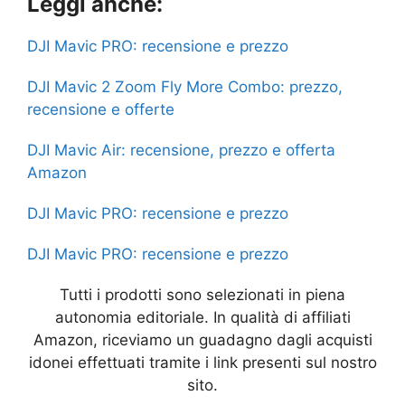
Leggi anche:
c
itt
at
s
y
e
ar
e
er
s
s
p
gr
e
DJI Mavic PRO: recensione e prezzo
b
A
e
e
a
DJI Mavic 2 Zoom Fly More Combo: prezzo,
o
p
n
m
recensione e offerte
o
p
g
DJI Mavic Air: recensione, prezzo e offerta
k
er
Amazon
DJI Mavic PRO: recensione e prezzo
DJI Mavic PRO: recensione e prezzo
Tutti i prodotti sono selezionati in piena
autonomia editoriale. In qualità di affiliati
Amazon, riceviamo un guadagno dagli acquisti
idonei effettuati tramite i link presenti sul nostro
sito.