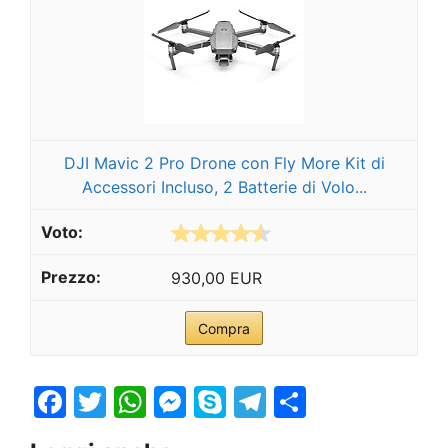
DJI Mavic 2 Pro Drone con Fly More Kit di
Accessori Incluso, 2 Batterie di Volo...
930,00 EUR
Compra
F
T
W
M
S
T
S
a
w
h
e
k
el
h