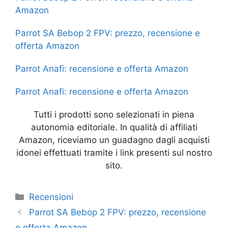
o
p
n
m
Amazon
o
p
g
Parrot SA Bebop 2 FPV: prezzo, recensione e
k
er
offerta Amazon
Parrot Anafi: recensione e offerta Amazon
Parrot Anafi: recensione e offerta Amazon
Tutti i prodotti sono selezionati in piena
autonomia editoriale. In qualità di affiliati
Amazon, riceviamo un guadagno dagli acquisti
idonei effettuati tramite i link presenti sul nostro
sito.
Categorie
Recensioni
Parrot SA Bebop 2 FPV: prezzo, recensione
e offerta Amazon