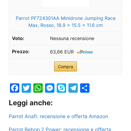
Parrot PF724301AA Minidrone Jumping Race
Max, Rosso, 18.9 x 15.5 x 11.6 cm
Nessuna recensione
63,66 EUR
Compra
F
T
W
M
S
T
S
a
w
h
e
k
el
h
Leggi anche:
c
itt
at
s
y
e
ar
e
er
s
s
p
gr
e
Parrot Anafi: recensione e offerta Amazon
b
A
e
e
a
Parrot Bebop 2 Power: recensione e offerta