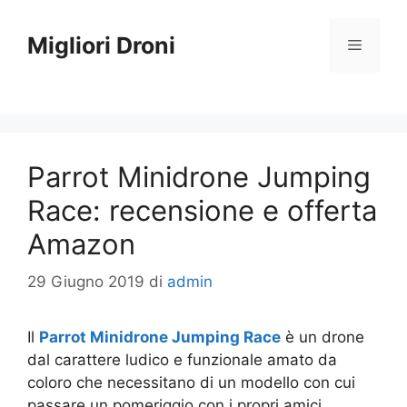
Vai
al
Migliori Droni
Menu
contenuto
Parrot Minidrone Jumping
Race: recensione e offerta
Amazon
29 Giugno 2019
di
admin
Il
Parrot Minidrone Jumping Race
è un drone
dal carattere ludico e funzionale amato da
coloro che necessitano di un modello con cui
passare un pomeriggio con i propri amici