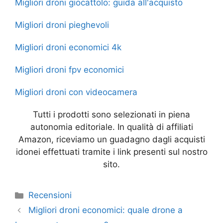
e
er
s
s
p
gr
e
Migliori droni giocattolo: guida all'acquisto
b
A
e
e
a
Migliori droni pieghevoli
o
p
n
m
o
p
g
Migliori droni economici 4k
k
er
Migliori droni fpv economici
Migliori droni con videocamera
Tutti i prodotti sono selezionati in piena
autonomia editoriale. In qualità di affiliati
Amazon, riceviamo un guadagno dagli acquisti
idonei effettuati tramite i link presenti sul nostro
sito.
Categorie
Recensioni
Migliori droni economici: quale drone a