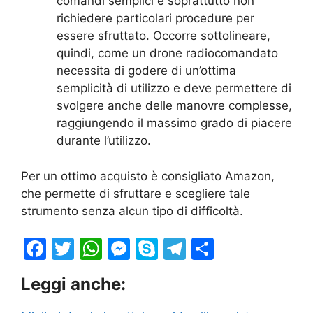
comandi semplici e soprattutto non
richiedere particolari procedure per
essere sfruttato. Occorre sottolineare,
quindi, come un drone radiocomandato
necessita di godere di un’ottima
semplicità di utilizzo e deve permettere di
svolgere anche delle manovre complesse,
raggiungendo il massimo grado di piacere
durante l’utilizzo.
Per un ottimo acquisto è consigliato Amazon,
che permette di sfruttare e scegliere tale
strumento senza alcun tipo di difficoltà.
F
T
W
M
S
T
S
a
w
h
e
k
el
h
Leggi anche:
c
itt
at
s
y
e
ar